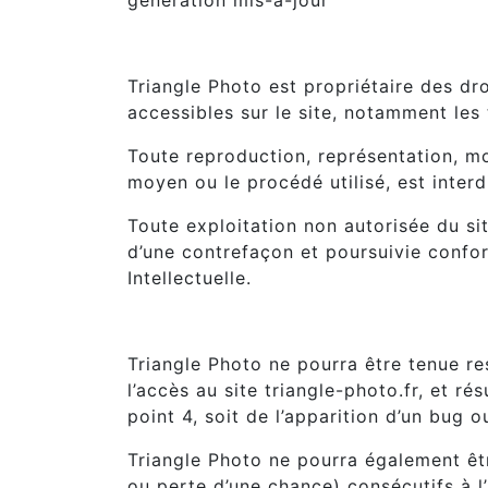
génération mis-à-jour
5. Propriété intellectuelle et c
Triangle Photo est propriétaire des dro
accessibles sur le site, notamment les 
Toute reproduction, représentation, mod
moyen ou le procédé utilisé, est interd
Toute exploitation non autorisée du si
d’une contrefaçon et poursuivie confo
Intellectuelle.
6. Limitations de responsabilité
Triangle Photo ne pourra être tenue re
l’accès au site triangle-photo.fr, et ré
point 4, soit de l’apparition d’un bug o
Triangle Photo ne pourra également ê
ou perte d’une chance) consécutifs à l’