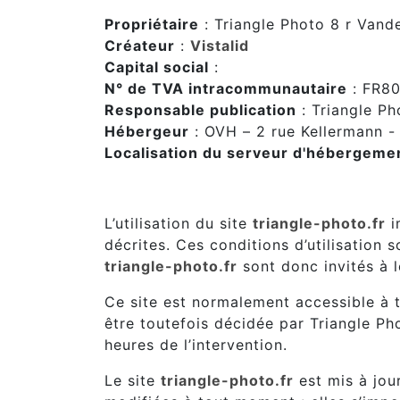
Propriétaire
: Triangle Photo 8 r Van
Créateur
:
Vistalid
Capital social
:
N° de TVA intracommunautaire
: FR8
Responsable publication
: Triangle P
Hébergeur
: OVH – 2 rue Kellermann -
Localisation du serveur d'hébergeme
2. Conditions générales d’utilis
L’utilisation du site
triangle-photo.fr
i
décrites. Ces conditions d’utilisation 
triangle-photo.fr
sont donc invités à l
Ce site est normalement accessible à 
être toutefois décidée par Triangle Ph
heures de l’intervention.
Le site
triangle-photo.fr
est mis à jou