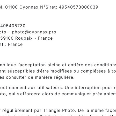
del, 01100 Oyonnax N°Siret: 49540573000039
0495405730
hoto – photo@oyonnax.pro
 59100 Roubaix - France
nt
: France
ation du site et des services proposés.
mplique l’acceptation pleine et entière des conditions
sont susceptibles d’être modifiées ou complétées à to
es consulter de manière régulière.
tout moment aux utilisateurs. Une interruption pour
oto, qui s’efforcera alors de communiquer préalableme
r régulièrement par Triangle Photo. De la même façon