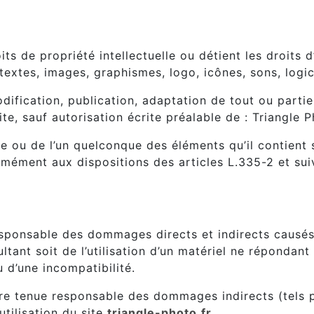
ontrefaçons.
its de propriété intellectuelle ou détient les droits 
textes, images, graphismes, logo, icônes, sons, logic
ification, publication, adaptation de tout ou partie
ite, sauf autorisation écrite préalable de : Triangle P
te ou de l’un quelconque des éléments qu’il contien
rmément aux dispositions des articles L.335-2 et su
.
sponsable des dommages directs et indirects causés au
sultant soit de l’utilisation d’un matériel ne réponda
u d’une incompatibilité.
tre tenue responsable des dommages indirects (tels
utilisation du site
triangle-photo.fr
.