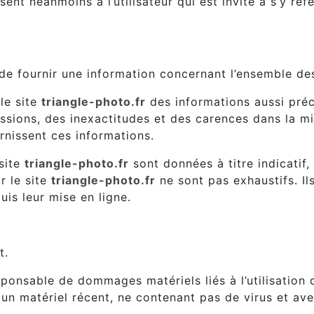
ent néanmoins à l’utilisateur qui est invité à s’y réf
nis.
de fournir une information concernant l’ensemble des 
 le site
triangle-photo.fr
des informations aussi préci
sions, des inexactitudes et des carences dans la mise
urnissent ces informations.
 site
triangle-photo.fr
sont données à titre indicatif,
r le site
triangle-photo.fr
ne sont pas exhaustifs. I
is leur mise en ligne.
ur les données techniques.
t.
ponsable de dommages matériels liés à l’utilisation du 
t un matériel récent, ne contenant pas de virus et av