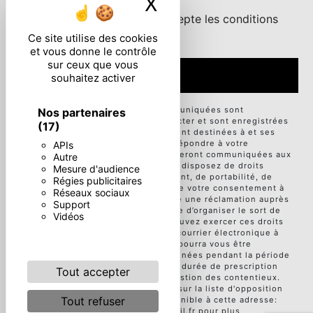
X
Masquer le ban
En cochant cette case, j'accepte les conditions
particulières ci-dessous **
Ce site utilise des cookies
et vous donne le contrôle
sur ceux que vous
ENVOYER
souhaitez activer
** Les données personnelles communiquées sont
Nos partenaires
nécessaires aux fins de vous contacter et sont enregistrées
(17)
dans un fichier informatisé. Elles sont destinées à et ses
sous-traitants dans le seul but de répondre à votre
APIs
message. Les données collectées seront communiquées aux
Autre
seuls destinataires suivants: . Vous disposez de droits
Mesure d'audience
d’accès, de rectification, d’effacement, de portabilité, de
Régies publicitaires
limitation, d’opposition, de retrait de votre consentement à
Réseaux sociaux
tout moment et du droit d’introduire une réclamation auprès
Support
d’une autorité de contrôle, ainsi que d’organiser le sort de
Vidéos
vos données post-mortem. Vous pouvez exercer ces droits
par voie postale à l'adresse ou par courrier électronique à
l'adresse . Un justificatif d'identité pourra vous être
demandé. Nous conservons vos données pendant la période
de prise de contact puis pendant la durée de prescription
Tout accepter
légale aux fins probatoires et de gestion des contentieux.
Vous avez le droit de vous inscrire sur la liste d'opposition
Tout refuser
au démarchage téléphonique, disponible à cette adresse:
Bloctel.gouv.fr
. Consultez le site cnil.fr pour plus