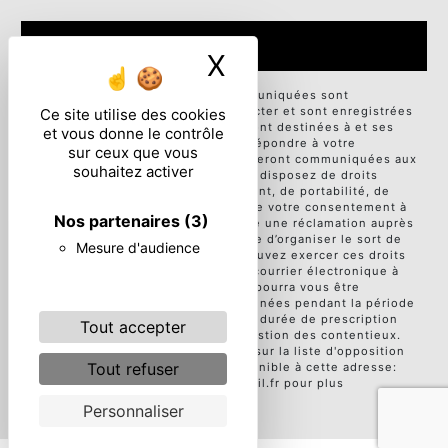
ENVOYER
X
Masquer le ban
** Les données personnelles communiquées sont
nécessaires aux fins de vous contacter et sont enregistrées
Ce site utilise des cookies
dans un fichier informatisé. Elles sont destinées à et ses
et vous donne le contrôle
sous-traitants dans le seul but de répondre à votre
sur ceux que vous
message. Les données collectées seront communiquées aux
souhaitez activer
seuls destinataires suivants: . Vous disposez de droits
d’accès, de rectification, d’effacement, de portabilité, de
limitation, d’opposition, de retrait de votre consentement à
Nos partenaires
(3)
tout moment et du droit d’introduire une réclamation auprès
d’une autorité de contrôle, ainsi que d’organiser le sort de
Mesure d'audience
vos données post-mortem. Vous pouvez exercer ces droits
par voie postale à l'adresse ou par courrier électronique à
l'adresse . Un justificatif d'identité pourra vous être
demandé. Nous conservons vos données pendant la période
de prise de contact puis pendant la durée de prescription
Tout accepter
légale aux fins probatoires et de gestion des contentieux.
Vous avez le droit de vous inscrire sur la liste d'opposition
Tout refuser
au démarchage téléphonique, disponible à cette adresse:
Bloctel.gouv.fr
. Consultez le site cnil.fr pour plus
d’informations sur vos droits.
Personnaliser