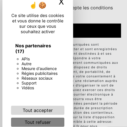
X
Masquer le ban
En cochant cette case, j'accepte les conditions
particulières ci-dessous **
Ce site utilise des cookies
et vous donne le contrôle
sur ceux que vous
ENVOYER
souhaitez activer
** Les données personnelles communiquées sont
Nos partenaires
nécessaires aux fins de vous contacter et sont enregistrées
(17)
dans un fichier informatisé. Elles sont destinées à et ses
sous-traitants dans le seul but de répondre à votre
APIs
message. Les données collectées seront communiquées aux
Autre
seuls destinataires suivants: . Vous disposez de droits
Mesure d'audience
d’accès, de rectification, d’effacement, de portabilité, de
Régies publicitaires
limitation, d’opposition, de retrait de votre consentement à
Réseaux sociaux
tout moment et du droit d’introduire une réclamation auprès
Support
d’une autorité de contrôle, ainsi que d’organiser le sort de
Vidéos
vos données post-mortem. Vous pouvez exercer ces droits
par voie postale à l'adresse ou par courrier électronique à
l'adresse . Un justificatif d'identité pourra vous être
demandé. Nous conservons vos données pendant la période
de prise de contact puis pendant la durée de prescription
Tout accepter
légale aux fins probatoires et de gestion des contentieux.
Vous avez le droit de vous inscrire sur la liste d'opposition
Tout refuser
au démarchage téléphonique, disponible à cette adresse:
Bloctel.gouv.fr
. Consultez le site cnil.fr pour plus