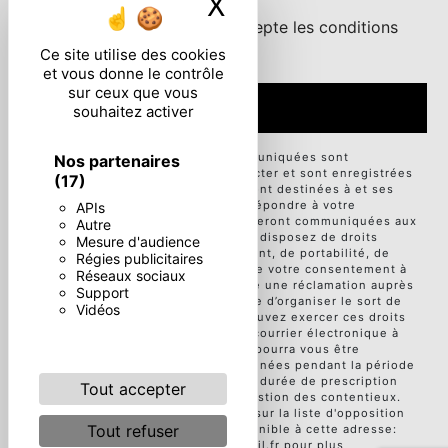
X
Masquer le ban
En cochant cette case, j'accepte les conditions
particulières ci-dessous **
Ce site utilise des cookies
et vous donne le contrôle
sur ceux que vous
ENVOYER
souhaitez activer
** Les données personnelles communiquées sont
Nos partenaires
nécessaires aux fins de vous contacter et sont enregistrées
(17)
dans un fichier informatisé. Elles sont destinées à et ses
sous-traitants dans le seul but de répondre à votre
APIs
message. Les données collectées seront communiquées aux
Autre
seuls destinataires suivants: . Vous disposez de droits
Mesure d'audience
d’accès, de rectification, d’effacement, de portabilité, de
Régies publicitaires
limitation, d’opposition, de retrait de votre consentement à
Réseaux sociaux
tout moment et du droit d’introduire une réclamation auprès
Support
d’une autorité de contrôle, ainsi que d’organiser le sort de
Vidéos
vos données post-mortem. Vous pouvez exercer ces droits
par voie postale à l'adresse ou par courrier électronique à
l'adresse . Un justificatif d'identité pourra vous être
demandé. Nous conservons vos données pendant la période
de prise de contact puis pendant la durée de prescription
Tout accepter
légale aux fins probatoires et de gestion des contentieux.
Vous avez le droit de vous inscrire sur la liste d'opposition
Tout refuser
au démarchage téléphonique, disponible à cette adresse:
Bloctel.gouv.fr
. Consultez le site cnil.fr pour plus